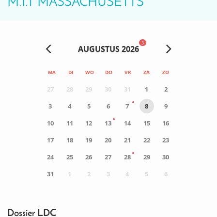
M.I.T MASSACHUSETTS
3
AUGUSTUS 2026
MA
DI
WO
DO
VR
ZA
ZO
27
28
29
30
31
1
2
3
4
5
6
7
8
9
10
11
12
13
14
15
16
17
18
19
20
21
22
23
24
25
26
27
28
29
30
31
1
2
3
4
5
6
0
ACTIVITEIT(EN)
Dossier LDC