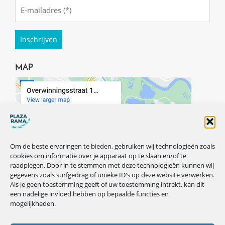
Emailadres
(Required)
MAP
Om de beste ervaringen te bieden, gebruiken wij technologieën zoals
cookies om informatie over je apparaat op te slaan en/of te
raadplegen. Door in te stemmen met deze technologieën kunnen wij
gegevens zoals surfgedrag of unieke ID's op deze website verwerken.
Als je geen toestemming geeft of uw toestemming intrekt, kan dit
een nadelige invloed hebben op bepaalde functies en
mogelijkheden.
VOLG ONS OP ONZE SOCIALS