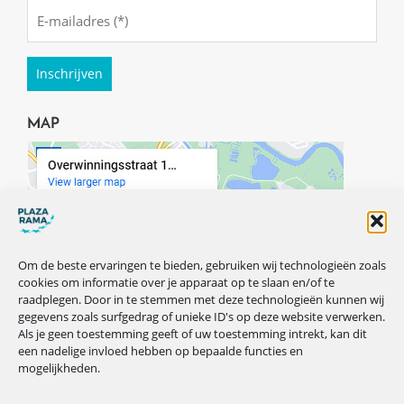
Emailadres
(Required)
MAP
Om de beste ervaringen te bieden, gebruiken wij technologieën zoals
cookies om informatie over je apparaat op te slaan en/of te
raadplegen. Door in te stemmen met deze technologieën kunnen wij
gegevens zoals surfgedrag of unieke ID's op deze website verwerken.
Als je geen toestemming geeft of uw toestemming intrekt, kan dit
een nadelige invloed hebben op bepaalde functies en
mogelijkheden.
VOLG ONS OP ONZE SOCIALS