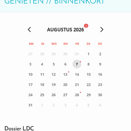
GENIETEN // BINNENKORT
3
AUGUSTUS 2026
MA
DI
WO
DO
VR
ZA
ZO
27
28
29
30
31
1
2
3
4
5
6
7
8
9
10
11
12
13
14
15
16
17
18
19
20
21
22
23
24
25
26
27
28
29
30
31
1
2
3
4
5
6
0
ACTIVITEIT(EN)
Dossier LDC