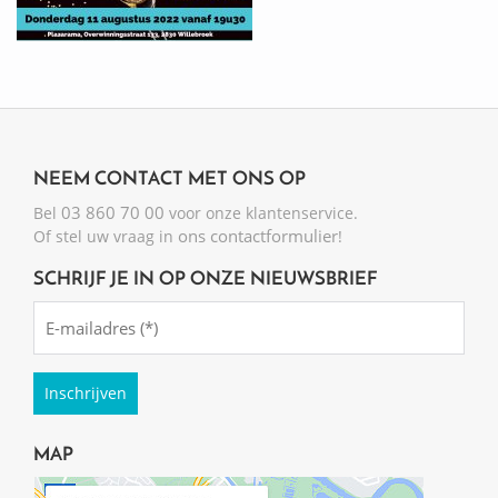
NEEM CONTACT MET ONS OP
03 860 70 00
Bel
voor onze klantenservice.
ons contactformulier
Of stel uw vraag in
!
SCHRIJF JE IN OP ONZE NIEUWSBRIEF
Emailadres
(Required)
MAP