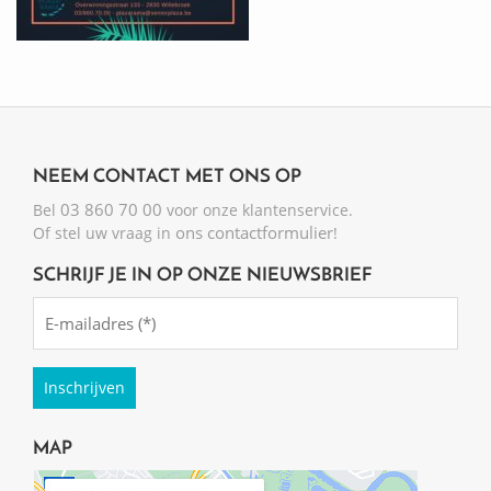
NEEM CONTACT MET ONS OP
03 860 70 00
Bel
voor onze klantenservice.
ons contactformulier
Of stel uw vraag in
!
SCHRIJF JE IN OP ONZE NIEUWSBRIEF
Emailadres
(Required)
MAP