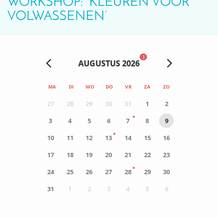
WORKSHOP: ‘KLEUREN VOOR
VOLWASSENEN’
3
AUGUSTUS 2026
MA
DI
WO
DO
VR
ZA
ZO
27
28
29
30
31
1
2
3
4
5
6
7
8
9
10
11
12
13
14
15
16
17
18
19
20
21
22
23
24
25
26
27
28
29
30
31
1
2
3
4
5
6
0
ACTIVITEIT(EN)