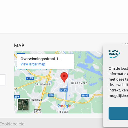
MAP
V
Om de beste
informatie 
met deze te
deze websi
intrekt, ka
mogelijkhe
Cookiebeleid