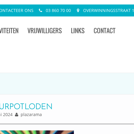
ONTACTEER ONS
03 860 70 00
OVERWINNINGSSTRAAT 13
VITEITEN
VRIJWILLIGERS
LINKS
CONTACT
URPOTLODEN
i 2024
plazarama