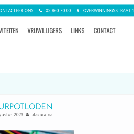
ONTACTEER ONS
03 860 70 00
OVERWINNINGSSTRAAT 13
VITEITEN
VRIJWILLIGERS
LINKS
CONTACT
URPOTLODEN
ustus 2023
plazarama