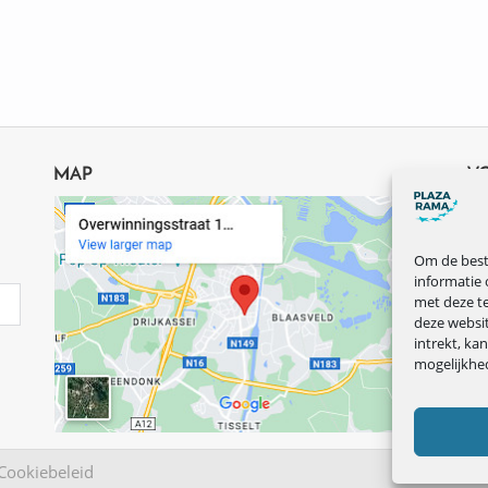
MAP
V
Om de beste
informatie 
met deze te
deze websi
intrekt, ka
mogelijkhe
Cookiebeleid