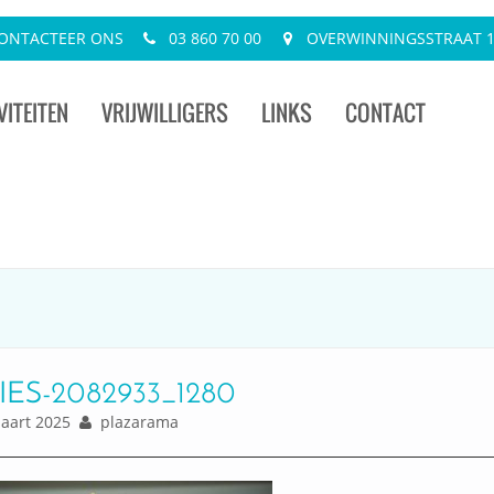
ONTACTEER ONS
03 860 70 00
OVERWINNINGSSTRAAT 13
VITEITEN
VRIJWILLIGERS
LINKS
CONTACT
IES-2082933_1280
art 2025
plazarama