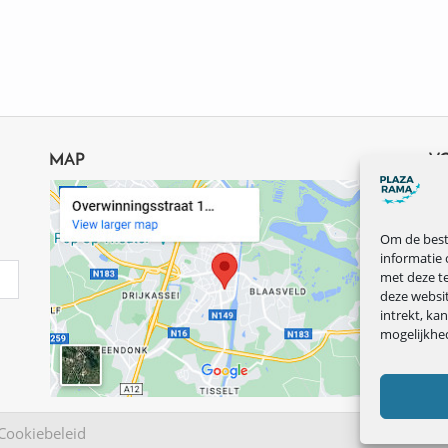
MAP
V
Om de beste
informatie 
met deze te
deze websi
intrekt, ka
mogelijkhe
Cookiebeleid