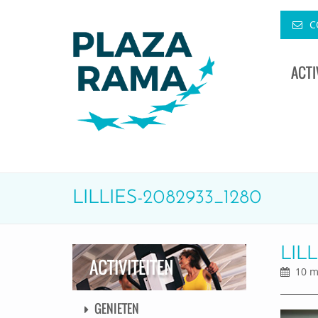
C
ACTI
LILLIES-2082933_1280
LILL
ACTIVITEITEN
10 ma
GENIETEN