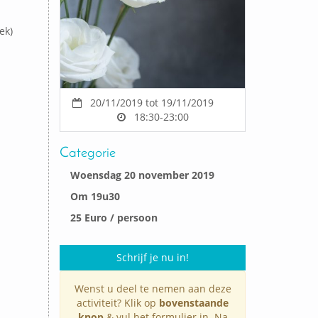
ek)
20/11/2019 tot 19/11/2019
18:30-23:00
Categorie
Woensdag 20 november 2019
Om 19u30
25 Euro / persoon
Schrijf je nu in!
Wenst u deel te nemen aan deze
activiteit? Klik op
bovenstaande
knop
& vul het formulier in. Na