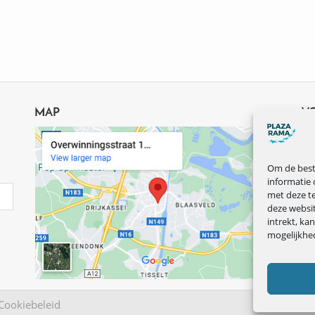
MAP
V
Om de beste
informatie 
met deze te
deze websi
intrekt, ka
mogelijkhe
Cookiebeleid