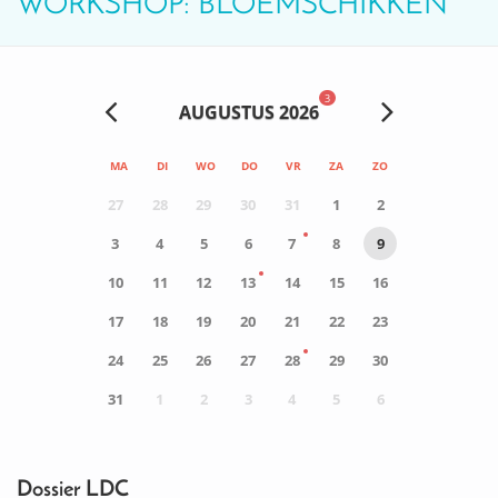
WORKSHOP: BLOEMSCHIKKEN
3
AUGUSTUS 2026
MA
DI
WO
DO
VR
ZA
ZO
27
28
29
30
31
1
2
3
4
5
6
7
8
9
10
11
12
13
14
15
16
17
18
19
20
21
22
23
24
25
26
27
28
29
30
31
1
2
3
4
5
6
0
ACTIVITEIT(EN)
Dossier LDC