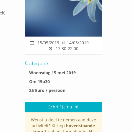
ek)
15/05/2019 tot 14/05/2019
17:30-22:00
Categorie
Woensdag 15 mei 2019
Om 19u30
25 Euro / persoon
Schrijf je nu in!
Wenst u deel te nemen aan deze
activiteit? Klik op
bovenstaande
knop
& vul het formulier in. Na