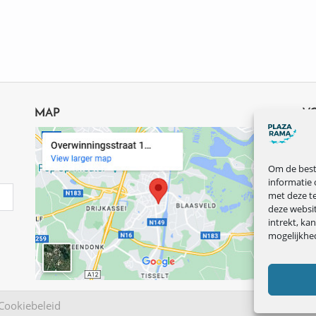
MAP
V
Om de beste
informatie 
met deze te
deze websi
intrekt, ka
mogelijkhe
Cookiebeleid