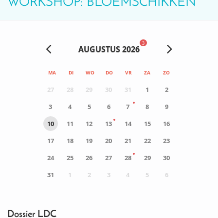
WORKSHOP: BLOEMSCHIKKEN
3
AUGUSTUS 2026
MA
DI
WO
DO
VR
ZA
ZO
27
28
29
30
31
1
2
3
4
5
6
7
8
9
10
11
12
13
14
15
16
17
18
19
20
21
22
23
24
25
26
27
28
29
30
31
1
2
3
4
5
6
0
ACTIVITEIT(EN)
Dossier LDC