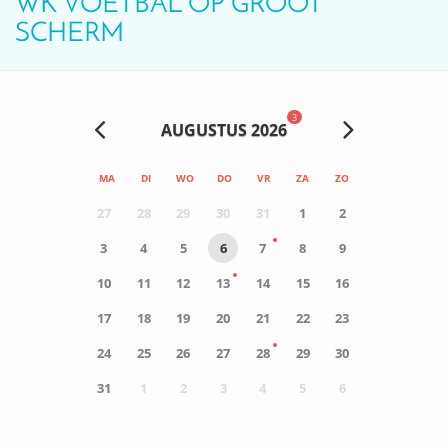
WK VOETBAL OP GROOT
SCHERM
3
AUGUSTUS 2026
MA
DI
WO
DO
VR
ZA
ZO
27
28
29
30
31
1
2
3
4
5
6
7
8
9
10
11
12
13
14
15
16
17
18
19
20
21
22
23
24
25
26
27
28
29
30
31
1
2
3
4
5
6
0
ACTIVITEIT(EN)