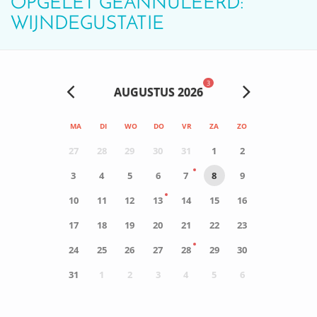
OPGELET GEANNULEERD:
WIJNDEGUSTATIE
3
AUGUSTUS 2026
MA
DI
WO
DO
VR
ZA
ZO
27
28
29
30
31
1
2
3
4
5
6
7
8
9
10
11
12
13
14
15
16
17
18
19
20
21
22
23
24
25
26
27
28
29
30
31
1
2
3
4
5
6
0
ACTIVITEIT(EN)