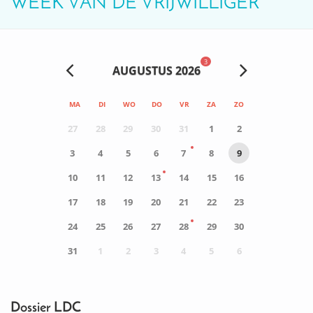
WEEK VAN DE VRIJWILLIGER
3
AUGUSTUS 2026
MA
DI
WO
DO
VR
ZA
ZO
27
28
29
30
31
1
2
3
4
5
6
7
8
9
10
11
12
13
14
15
16
17
18
19
20
21
22
23
24
25
26
27
28
29
30
31
1
2
3
4
5
6
0
ACTIVITEIT(EN)
Dossier LDC