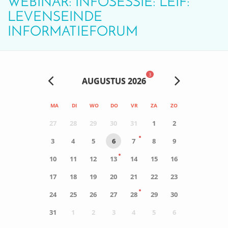
WEBINAR: INFOSESSIE: LEIF:
LEVENSEINDE
INFORMATIEFORUM
3
AUGUSTUS 2026
MA
DI
WO
DO
VR
ZA
ZO
27
28
29
30
31
1
2
3
4
5
6
7
8
9
10
11
12
13
14
15
16
17
18
19
20
21
22
23
24
25
26
27
28
29
30
31
1
2
3
4
5
6