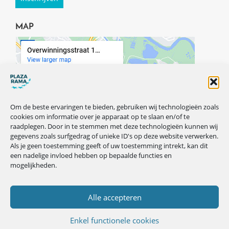
MAP
Om de beste ervaringen te bieden, gebruiken wij technologieën zoals
cookies om informatie over je apparaat op te slaan en/of te
raadplegen. Door in te stemmen met deze technologieën kunnen wij
gegevens zoals surfgedrag of unieke ID's op deze website verwerken.
Als je geen toestemming geeft of uw toestemming intrekt, kan dit
een nadelige invloed hebben op bepaalde functies en
mogelijkheden.
VOLG ONS OP ONZE SOCIALS
Alle accepteren
Enkel functionele cookies
Privacybeleid
© Copyright 2026 Plazarama.be ·
·