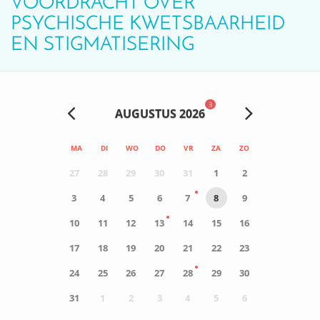
VOORDRACHT OVER
PSYCHISCHE KWETSBAARHEID
EN STIGMATISERING
3
AUGUSTUS 2026
MA
DI
WO
DO
VR
ZA
ZO
27
28
29
30
31
1
2
3
4
5
6
7
8
9
10
11
12
13
14
15
16
17
18
19
20
21
22
23
24
25
26
27
28
29
30
31
1
2
3
4
5
6