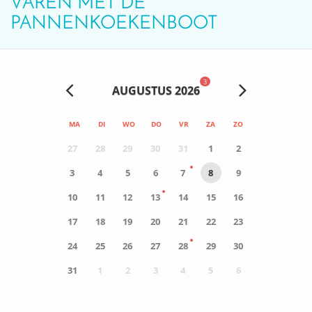
VAREN MET DE
PANNENKOEKENBOOT
3
AUGUSTUS 2026
MA
DI
WO
DO
VR
ZA
ZO
27
28
29
30
31
1
2
3
4
5
6
7
8
9
10
11
12
13
14
15
16
17
18
19
20
21
22
23
24
25
26
27
28
29
30
31
1
2
3
4
5
6
0
ACTIVITEIT(EN)