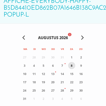
AFFICHE-EVERYBODY-HAPPY-
B5D84410ED862B07A1646B138C9AC2
POPUP-L
3
AUGUSTUS 2026
MA
DI
WO
DO
VR
ZA
ZO
27
28
29
30
31
1
2
3
4
5
6
7
8
9
10
11
12
13
14
15
16
17
18
19
20
21
22
23
24
25
26
27
28
29
30
31
1
2
3
4
5
6