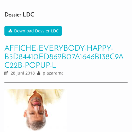
0
ACTIVITEIT(EN)
Dossier LDC
Download Dossier LDC
AFFICHE-EVERYBODY-HAPPY-
B5D84410ED862B07A1646B138C9A
C22B-POPUP-L
28 juni 2018
plazarama