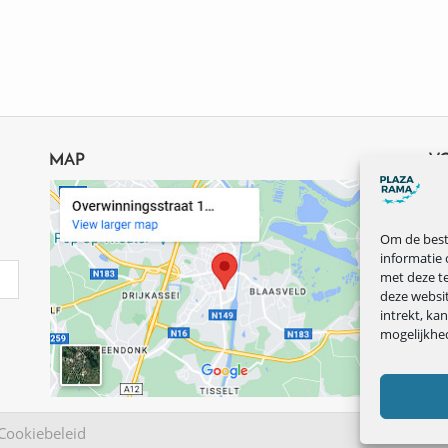
MAP
V
Om de beste
informatie 
met deze te
deze websi
intrekt, ka
mogelijkhe
Cookiebeleid