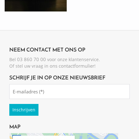
NEEM CONTACT MET ONS OP
03 860 70 00
Bel
voor onze klantenservice.
ons contactformulier
Of stel uw vraag in
!
SCHRIJF JE IN OP ONZE NIEUWSBRIEF
Emailadres
(Required)
MAP