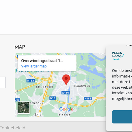
MAP
V
Om de beste
informatie 
met deze te
deze websi
intrekt, ka
mogelijkhe
Cookiebeleid