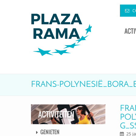
C
ACTI
FRANS-POLYNESIË_BORA
FRA
ACTIVITEITEN
POL
G_S
GENIETEN
25 ja