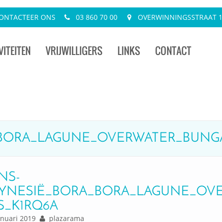
ONTACTEER ONS
03 860 70 00
OVERWINNINGSSTRAAT 13
VITEITEN
VRIJWILLIGERS
LINKS
CONTACT
_BORA_LAGUNE_OVERWATER_BUNG
NS-
YNESIË_BORA_BORA_LAGUNE_OV
S_K1RQ6A
nuari 2019
plazarama