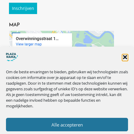
MAP
Om de beste ervaringen te bieden, gebruiken wij technologieën zoals
cookies om informatie over je apparaat op te slaan en/of te
raadplegen. Door in te stemmen met deze technologieën kunnen wij
gegevens zoals surfgedrag of unieke ID's op deze website verwerken.
Als je geen toestemming geeft of uw toestemming intrekt, kan dit
een nadelige invloed hebben op bepaalde functies en
mogelijkheden.
VOLG ONS OP ONZE SOCIALS
Alle accepteren