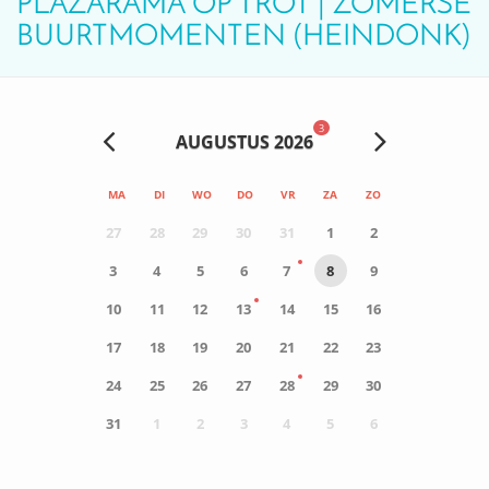
PLAZARAMA OP TROT | ZOMERSE
BUURTMOMENTEN (HEINDONK)
3
AUGUSTUS 2026
MA
DI
WO
DO
VR
ZA
ZO
27
28
29
30
31
1
2
3
4
5
6
7
8
9
10
11
12
13
14
15
16
17
18
19
20
21
22
23
24
25
26
27
28
29
30
31
1
2
3
4
5
6
0
ACTIVITEIT(EN)