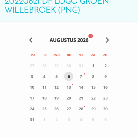
20220621 DF LOGO GROEN-
WILLEBROEK (PNG)
3
AUGUSTUS 2026
MA
DI
WO
DO
VR
ZA
ZO
27
28
29
30
31
1
2
3
4
5
6
7
8
9
10
11
12
13
14
15
16
17
18
19
20
21
22
23
24
25
26
27
28
29
30
31
1
2
3
4
5
6
0
ACTIVITEIT(EN)