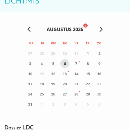
LICHTMIS
3
AUGUSTUS 2026
MA
DI
WO
DO
VR
ZA
ZO
27
28
29
30
31
1
2
3
4
5
6
7
8
9
10
11
12
13
14
15
16
17
18
19
20
21
22
23
24
25
26
27
28
29
30
31
1
2
3
4
5
6
0
ACTIVITEIT(EN)
Dossier LDC