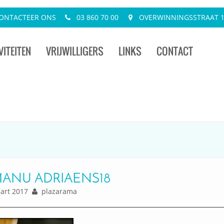
ONTACTEER ONS
03 860 70 00
OVERWINNINGSSTRAAT 13
VITEITEN
VRIJWILLIGERS
LINKS
CONTACT
MANU ADRIAENS18
rt 2017
plazarama