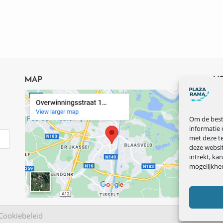
MAP
V
Om de beste
informatie 
met deze te
deze websi
intrekt, ka
mogelijkhe
Cookiebeleid