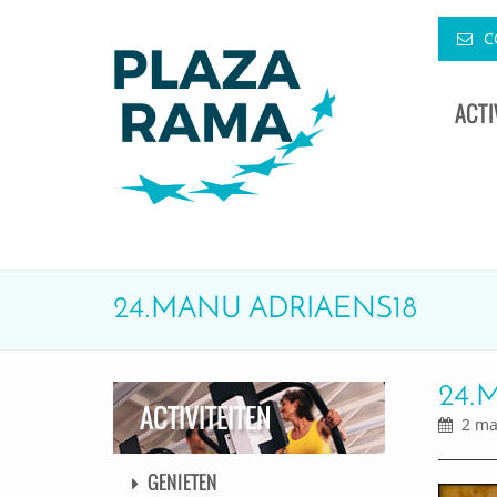
C
ACTI
24.MANU ADRIAENS18
24.
ACTIVITEITEN
2 maa
GENIETEN