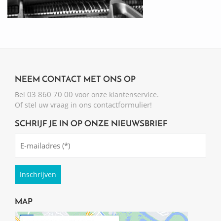
NEEM CONTACT MET ONS OP
03 860 70 00
Bel
voor onze klantenservice.
ons contactformulier
Of stel uw vraag in
!
SCHRIJF JE IN OP ONZE NIEUWSBRIEF
Emailadres
(Required)
MAP