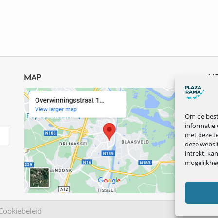
MAP
V
Om de beste
informatie 
met deze te
deze websi
intrekt, ka
mogelijkhe
Cookiebeleid