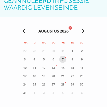
GEANNULEERD INFOSESSIE
WAARDIG LEVENSEINDE
3
AUGUSTUS 2026
MA
DI
WO
DO
VR
ZA
ZO
27
28
29
30
31
1
2
3
4
5
6
7
8
9
10
11
12
13
14
15
16
17
18
19
20
21
22
23
24
25
26
27
28
29
30
31
1
2
3
4
5
6
0
ACTIVITEIT(EN)