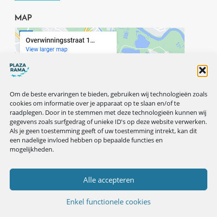
MAP
Om de beste ervaringen te bieden, gebruiken wij technologieën zoals
cookies om informatie over je apparaat op te slaan en/of te
raadplegen. Door in te stemmen met deze technologieën kunnen wij
gegevens zoals surfgedrag of unieke ID's op deze website verwerken.
Als je geen toestemming geeft of uw toestemming intrekt, kan dit
een nadelige invloed hebben op bepaalde functies en
mogelijkheden.
VOLG ONS OP ONZE SOCIALS
Alle accepteren
Enkel functionele cookies
Privacybeleid
© Copyright 2026 Plazarama.be ·
·
Cookiebeleid