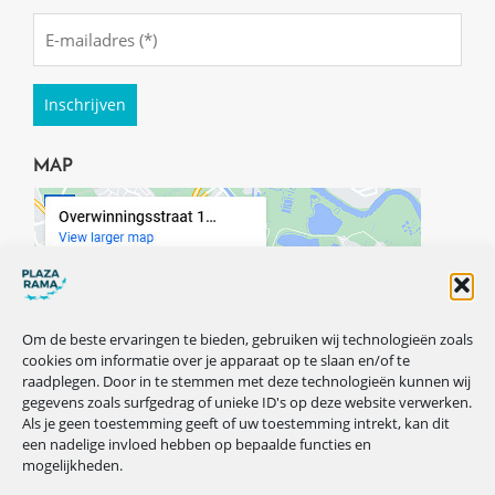
Emailadres
(Required)
MAP
Om de beste ervaringen te bieden, gebruiken wij technologieën zoals
cookies om informatie over je apparaat op te slaan en/of te
raadplegen. Door in te stemmen met deze technologieën kunnen wij
gegevens zoals surfgedrag of unieke ID's op deze website verwerken.
Als je geen toestemming geeft of uw toestemming intrekt, kan dit
een nadelige invloed hebben op bepaalde functies en
mogelijkheden.
VOLG ONS OP ONZE SOCIALS