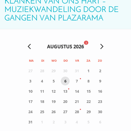
KLANKEN VAN ONS HART –
MUZIEKWANDELING DOOR DE
GANGEN VAN PLAZARAMA
3
AUGUSTUS 2026
MA
DI
WO
DO
VR
ZA
ZO
27
28
29
30
31
1
2
3
4
5
6
7
8
9
10
11
12
13
14
15
16
17
18
19
20
21
22
23
24
25
26
27
28
29
30
31
1
2
3
4
5
6