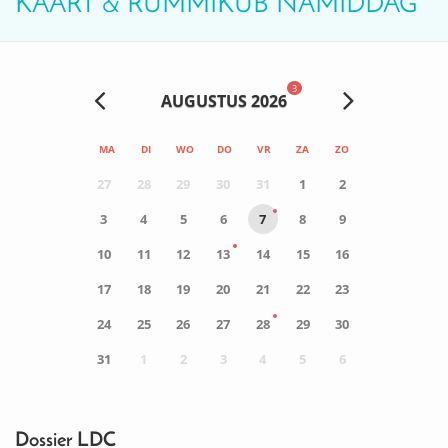
KAART & RUMMIKUB NAMIDDAG
3
AUGUSTUS 2026
MA
DI
WO
DO
VR
ZA
ZO
27
28
29
30
31
1
2
3
4
5
6
7
8
9
10
11
12
13
14
15
16
17
18
19
20
21
22
23
24
25
26
27
28
29
30
31
1
2
3
4
5
6
0
ACTIVITEIT(EN)
Dossier LDC