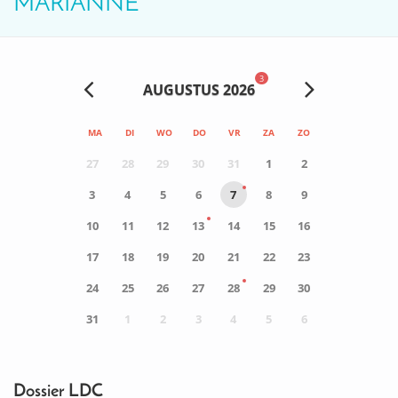
MARIANNE
3
AUGUSTUS 2026
MA
DI
WO
DO
VR
ZA
ZO
27
28
29
30
31
1
2
3
4
5
6
7
8
9
10
11
12
13
14
15
16
17
18
19
20
21
22
23
24
25
26
27
28
29
30
31
1
2
3
4
5
6
0
ACTIVITEIT(EN)
Dossier LDC