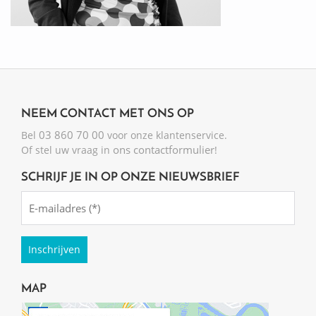
NEEM CONTACT MET ONS OP
03 860 70 00
Bel
voor onze klantenservice.
ons contactformulier
Of stel uw vraag in
!
SCHRIJF JE IN OP ONZE NIEUWSBRIEF
Emailadres
(Required)
MAP