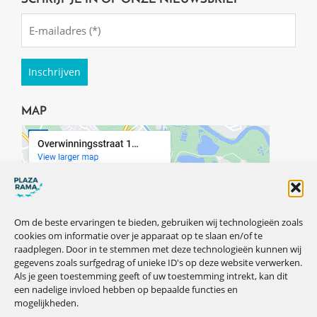
Emailadres
(Required)
MAP
Om de beste ervaringen te bieden, gebruiken wij technologieën zoals
cookies om informatie over je apparaat op te slaan en/of te
raadplegen. Door in te stemmen met deze technologieën kunnen wij
gegevens zoals surfgedrag of unieke ID's op deze website verwerken.
Als je geen toestemming geeft of uw toestemming intrekt, kan dit
een nadelige invloed hebben op bepaalde functies en
mogelijkheden.
VOLG ONS OP ONZE SOCIALS