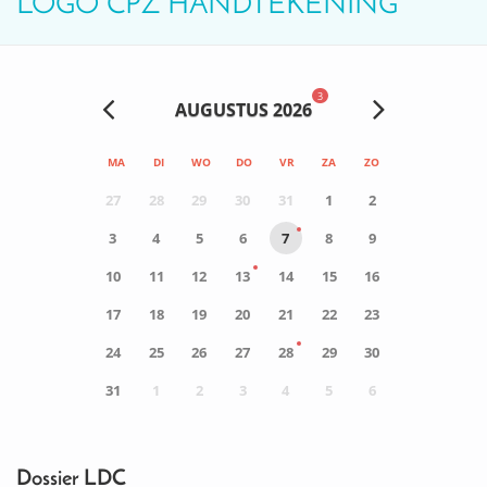
LOGO CPZ HANDTEKENING
3
AUGUSTUS 2026
MA
DI
WO
DO
VR
ZA
ZO
27
28
29
30
31
1
2
3
4
5
6
7
8
9
10
11
12
13
14
15
16
17
18
19
20
21
22
23
24
25
26
27
28
29
30
31
1
2
3
4
5
6
0
ACTIVITEIT(EN)
Dossier LDC