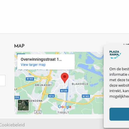
MAP
V
Om de beste
informatie 
met deze te
deze websi
intrekt, ka
mogelijkhe
Cookiebeleid