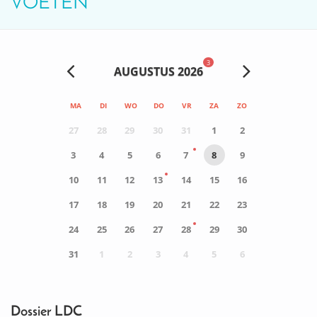
VOETEN
3
AUGUSTUS 2026
MA
DI
WO
DO
VR
ZA
ZO
27
28
29
30
31
1
2
3
4
5
6
7
8
9
10
11
12
13
14
15
16
17
18
19
20
21
22
23
24
25
26
27
28
29
30
31
1
2
3
4
5
6
0
ACTIVITEIT(EN)
Dossier LDC