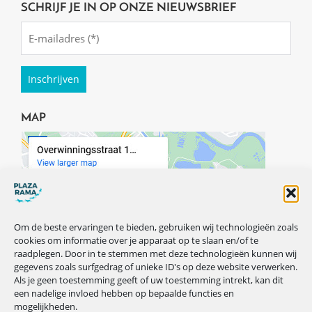
SCHRIJF JE IN OP ONZE NIEUWSBRIEF
Emailadres
(Required)
MAP
Om de beste ervaringen te bieden, gebruiken wij technologieën zoals
cookies om informatie over je apparaat op te slaan en/of te
raadplegen. Door in te stemmen met deze technologieën kunnen wij
gegevens zoals surfgedrag of unieke ID's op deze website verwerken.
Als je geen toestemming geeft of uw toestemming intrekt, kan dit
een nadelige invloed hebben op bepaalde functies en
mogelijkheden.
VOLG ONS OP ONZE SOCIALS