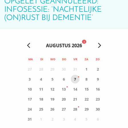
OPGELET GEANNULEERD:
INFOSESSIE: ‘NACHTELIJKE
(ON)RUST BIJ DEMENTIE’
3
AUGUSTUS 2026
MA
DI
WO
DO
VR
ZA
ZO
27
28
29
30
31
1
2
3
4
5
6
7
8
9
10
11
12
13
14
15
16
17
18
19
20
21
22
23
24
25
26
27
28
29
30
31
1
2
3
4
5
6