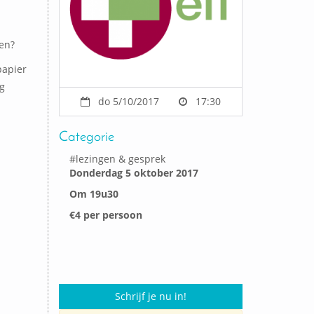
en?
papier
g
do 5/10/2017
17:30
Categorie
#
lezingen & gesprek
Donderdag 5 oktober 2017
Om 19u30
€4 per persoon
Schrijf je nu in!