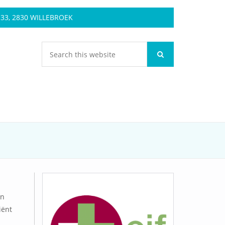
3, 2830 WILLEBROEK
en
iënt