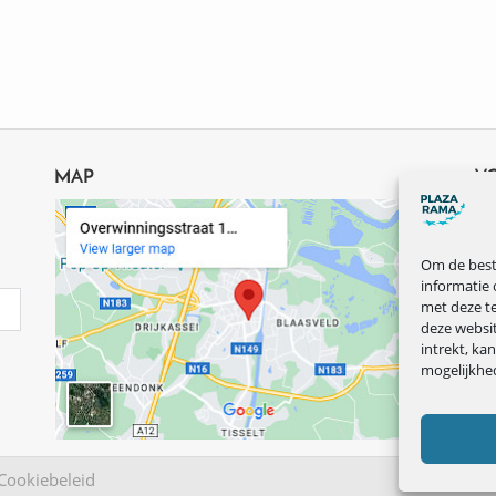
MAP
V
Om de beste
informatie 
met deze te
deze websi
intrekt, ka
mogelijkhe
Cookiebeleid