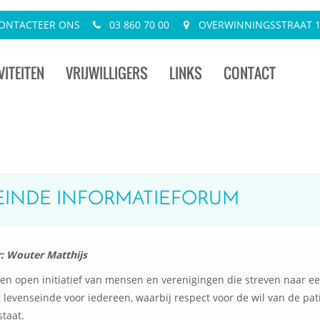
ONTACTEER ONS
03 860 70 00
OVERWINNINGSSTRAAT 13
VITEITEN
VRIJWILLIGERS
LINKS
CONTACT
NSEINDE INFORMATIEFORUM
: Wouter Matthijs
 een open initiatief van mensen en verenigingen die streven naar e
 levenseinde voor iedereen, waarbij respect voor de wil van de pat
staat.