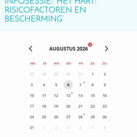
INFOSESSIE: ‘HET HART:
RISICOFACTOREN EN
BESCHERMING’
3
AUGUSTUS 2026
MA
DI
WO
DO
VR
ZA
ZO
27
28
29
30
31
1
2
3
4
5
6
7
8
9
10
11
12
13
14
15
16
17
18
19
20
21
22
23
24
25
26
27
28
29
30
31
1
2
3
4
5
6