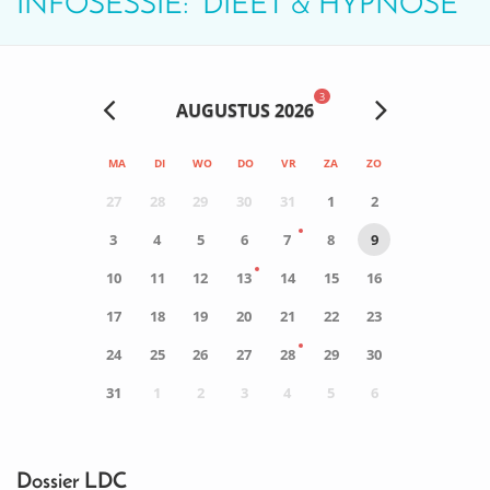
INFOSESSIE: ‘DIEET & HYPNOSE’
3
AUGUSTUS 2026
MA
DI
WO
DO
VR
ZA
ZO
27
28
29
30
31
1
2
3
4
5
6
7
8
9
10
11
12
13
14
15
16
17
18
19
20
21
22
23
24
25
26
27
28
29
30
31
1
2
3
4
5
6
0
ACTIVITEIT(EN)
Dossier LDC