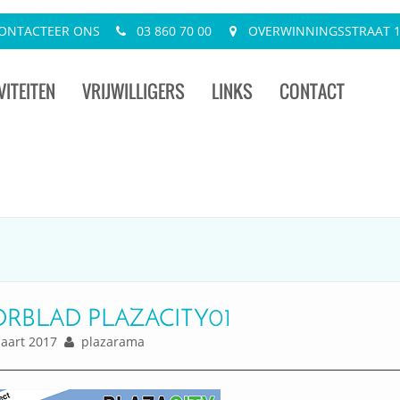
ONTACTEER ONS
03 860 70 00
OVERWINNINGSSTRAAT 13
VITEITEN
VRIJWILLIGERS
LINKS
CONTACT
RBLAD PLAZACITY01
art 2017
plazarama