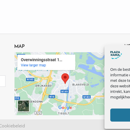
MAP
V
Om de beste
informatie 
met deze te
deze websi
intrekt, ka
mogelijkhe
Cookiebeleid