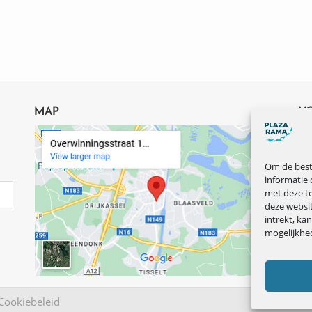
MAP
V
Om de beste
informatie 
met deze te
deze websi
intrekt, ka
mogelijkhe
Cookiebeleid