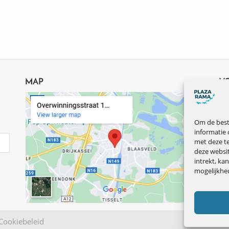
MAP
V
Om de beste
informatie 
met deze te
deze websi
intrekt, ka
mogelijkhe
Cookiebeleid