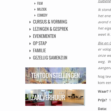
Isabelle
FILM
MUZIEK
Ik ston
COMEDY
het ene
CURSUS & VORMING
avond n
het eig
LEZINGEN & GESPREK
weet ik
EVENEMENTEN
OP STAP
Bie en 
er volo
FAMILIE
onze we
GEZELLIG SAMENZIJN
weg. We
aangena
TENTOONSTELLINGEN
Nog tev
kom een
Waar?
P
ZAALVERHUUR
Prijs?
1
Data: