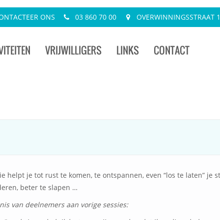
ONTACTEER ONS
03 860 70 00
OVERWINNINGSSTRAAT 13
VITEITEN
VRIJWILLIGERS
LINKS
CONTACT
e helpt je tot rust te komen, te ontspannen, even “los te laten” je s
eren, beter te slapen …
nis van deelnemers aan vorige sessies: