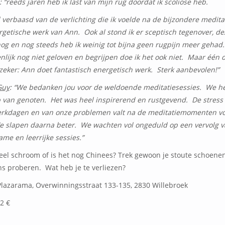
: “reeds jaren heb ik last van mijn rug doordat ik scoliose heb.
d verbaasd van de verlichting die ik voelde na de bijzondere medita
rgetische werk van Ann. Ook al stond ik er sceptisch tegenover, de
og en nog steeds heb ik weinig tot bijna geen rugpijn meer gehad.
enlijk nog niet geloven en begrijpen doe ik het ook niet. Maar één 
 zeker: Ann doet fantastisch energetisch werk. Sterk aanbevolen!”
Guy
: “We bedanken jou voor de weldoende meditatiesessies. We 
p van genoten. Het was heel inspirerend en rustgevend. De stress
rkdagen en van onze problemen valt na de meditatiemomenten vo
 slapen daarna beter. We wachten vol ongeduld op een vervolg v
me en leerrijke sessies.”
eel schroom of is het nog Chinees? Trek gewoon je stoute schoene
s proberen. Wat heb je te verliezen?
lazarama, Overwinningsstraat 133-135, 2830 Willebroek
2 €