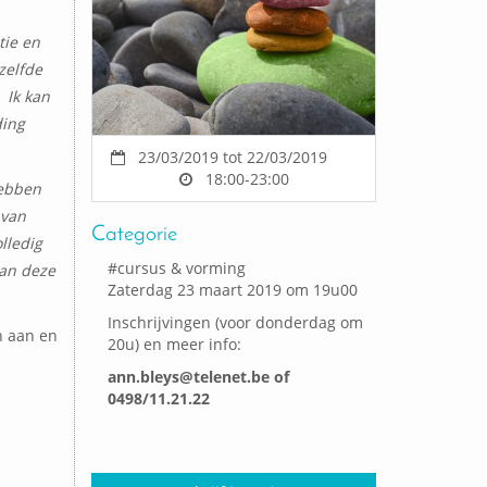
tie en
zelfde
 Ik kan
ding
23/03/2019 tot 22/03/2019
18:00-23:00
hebben
 van
Categorie
lledig
#
cursus & vorming
an deze
Zaterdag 23 maart 2019 om 19u00
Inschrijvingen (voor donderdag om
n aan en
20u) en meer info:
ann.bleys@telenet.be
of
0498/11.21.22