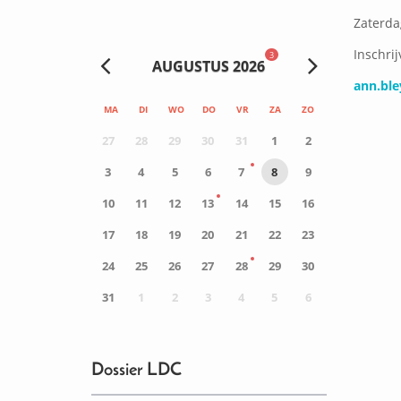
Zaterda
Inschri
3
AUGUSTUS 2026
ann.ble
MA
DI
WO
DO
VR
ZA
ZO
27
28
29
30
31
1
2
3
4
5
6
7
8
9
10
11
12
13
14
15
16
17
18
19
20
21
22
23
24
25
26
27
28
29
30
31
1
2
3
4
5
6
0
ACTIVITEIT(EN)
Dossier LDC