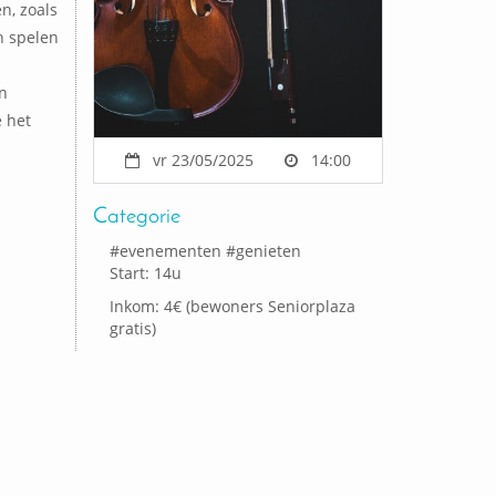
n, zoals
n spelen
n
e het
vr 23/05/2025
14:00
Categorie
#
evenementen
#
genieten
Start: 14u
Inkom: 4€ (bewoners Seniorplaza
gratis)