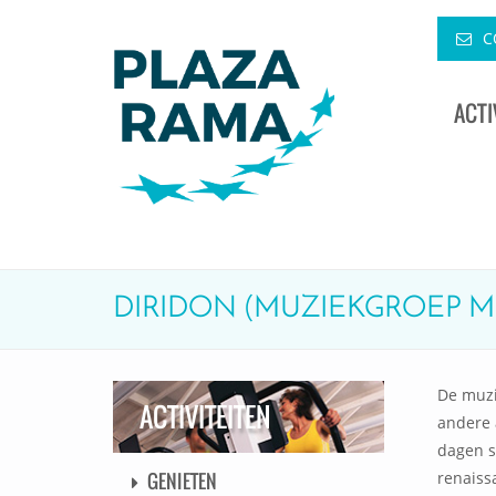
C
ACTI
DIRIDON (MUZIEKGROEP 
De muzi
ACTIVITEITEN
andere 
dagen s
renaiss
GENIETEN