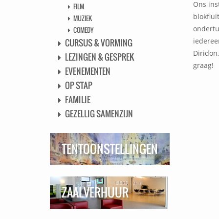
Ons inst
FILM
blokflu
MUZIEK
ondertu
COMEDY
iedereen
CURSUS & VORMING
Diridon
LEZINGEN & GESPREK
graag!
EVENEMENTEN
OP STAP
FAMILIE
GEZELLIG SAMENZIJN
TENTOONSTELLINGEN
ZAALVERHUUR