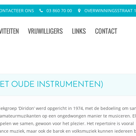
ONTACTEER ONS
03 860 70 00
OVERWINNINGSSTRAAT 13
VITEITEN
VRIJWILLIGERS
LINKS
CONTACT
MET OUDE INSTRUMENTEN)
ekgroep ‘Diridon’ werd opgericht in 1974, met de bedoeling om s
amateurmuzikanten op een ongedwongen manier te musiceren. El
pelen we samen, gewoon voor het plezier. Het repertoire is vooral
ance muziek, maar ook de barok en volksmuziek kunnen iedereen 