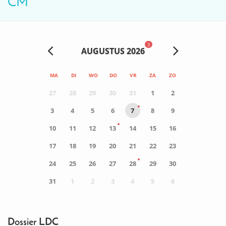
CM
3
AUGUSTUS 2026
MA
DI
WO
DO
VR
ZA
ZO
27
28
29
30
31
1
2
3
4
5
6
7
8
9
10
11
12
13
14
15
16
17
18
19
20
21
22
23
24
25
26
27
28
29
30
31
1
2
3
4
5
6
0
ACTIVITEIT(EN)
Dossier LDC