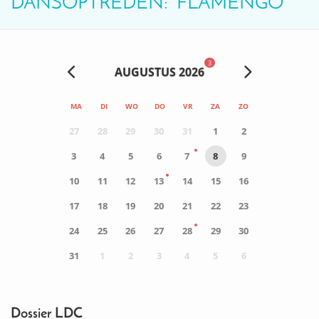
DANSOPTREDEN: ‘FLAMENGO’
3
AUGUSTUS 2026
MA
DI
WO
DO
VR
ZA
ZO
27
28
29
30
31
1
2
3
4
5
6
7
8
9
10
11
12
13
14
15
16
17
18
19
20
21
22
23
24
25
26
27
28
29
30
31
1
2
3
4
5
6
0
ACTIVITEIT(EN)
Dossier LDC