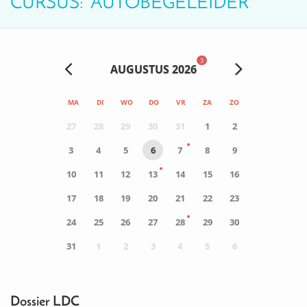
CURSUS: ‘AUTOBEGELEIDER’
3
AUGUSTUS 2026
MA
DI
WO
DO
VR
ZA
ZO
27
28
29
30
31
1
2
3
4
5
6
7
8
9
10
11
12
13
14
15
16
17
18
19
20
21
22
23
24
25
26
27
28
29
30
31
1
2
3
4
5
6
0
ACTIVITEIT(EN)
Dossier LDC