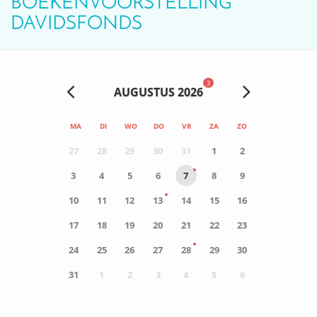
BOEKENVOORSTELLING
DAVIDSFONDS
3
AUGUSTUS 2026
MA
DI
WO
DO
VR
ZA
ZO
27
28
29
30
31
1
2
3
4
5
6
7
8
9
10
11
12
13
14
15
16
17
18
19
20
21
22
23
24
25
26
27
28
29
30
31
1
2
3
4
5
6
0
ACTIVITEIT(EN)